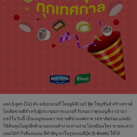
แจก 5 สูตร (ไม่) ลับ ฉบับเบเกอรี่ โดยยูนิลีเวอร์ ฟู้ด โซลูชั่นส์ สร้างสรรค์
ไอเดียขายดีสำหรับผู้ประกอบการเบเกอรี่ รับรองว่าทุกเมนูที่เรานำมา
แชร์ในวันนี้ เป็นเมนูขนมหวานขายดีช่วงเทศกาล รสชาติอร่อย แถมยัง
ใช้ต้นทุนไม่สูงอีกด้วย บอกเลยทำง่าย ทานง่าย ไม่เหมือนใคร ขายสะดวก
แถมได้กำไรดีแน่นอน ที่สำคัญ มาในรูปแบบอีบุ๊ค (E-Book) ให้ได้