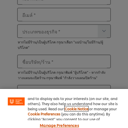
อีเมล์
*
ประเภทของธุรกิจ
*
หากไม่มีร้าน/เป็นผู้บริโภค กรุณาเลือก "แม่บ้าน/ไม่มีร้าน/ผู้
บริโภค"
ชื่อบริษัท/ร้าน
*
หากไม่มีร้าน/เป็นผู้บริโภค กรุณาพิมพ์ "ผู้บริโภค" - หากกำลัง
We use cookies (and similar techniques) to improve
วางแผนจะเปิดร้าน กรุณาพิมพ์ "กำลังวางแผนเปิดร้าน"
your experience on our site. Cookies enable you to
enjoy certain features (like saving your online
"shopping basket"), social sharing functionality (for
ที่อยู่ ซอย ถนน แขวง/ตำบล เขต/อำเภอ
*
Facebook, Instagram, etc.) and to tailor messages
and to display ads to your interests (on our site, and
others). They also help us understand how our site is
จังหวัด
*
being used. Read our
Cookie Notice
or manage your
Cookie Preferences
(you can do this anytime). By
clicking "Accept" you consent to our use of
รหัสไปรษณีย์
*
cookies.
Click Here for Cookie Policy
Manage Preferences