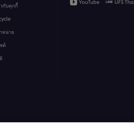
YouTube
UFS Tha
กับคุกกี้
cycle
จำหน่าย
ซต์
ด้
ฟู้ด โซลูชั่นส์