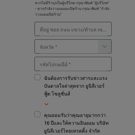
หากไม่มีร้าน/เป็นผู้บริโภค กรุณาพิมพ์ "ผู้บริโภค"
- หากกำลังวางแผนจะเปิดร้าน กรุณาพิมพ์ "กำลัง
วางแผนเปิดร้าน"
ที่อยู่ ซอย ถนน แขวง/ตำบล เขต/อำเภอ
*
จังหวัด
*
รหัสไปรษณีย์
*
ฉันต้องการรับข่าวสารและแรง
บันดาลใจล่าสุดจาก ยูนิลีเวอร์
ฟู้ด โซลูชั่นส์
คุณยอมรับว่าคุณอายุมากกว่า
16 ปีและให้ความยินยอม บริษัท
ยูนิลีเวอร์ไทยเทรดดิ้ง จำกัด