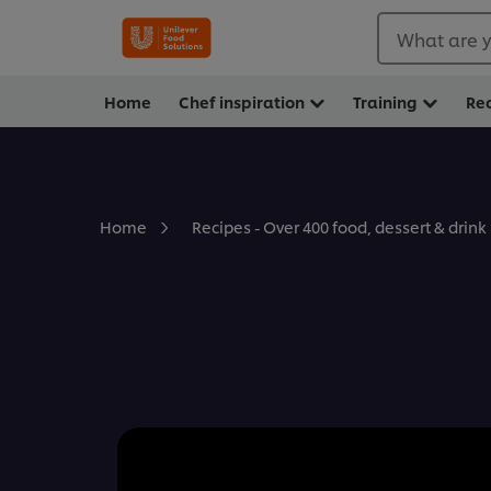
What are y
Home
Chef inspiration
Training
Re
Home
Recipes - Over 400 food, dessert & drink