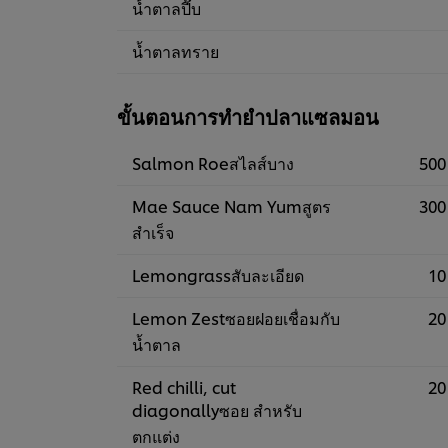
น้ำตาลปี๊บ
น้ำตาลทราย
ขั้นตอนการทำยำปลาแซลมอน
Salmon Roeสไลส์บาง
500
Mae Sauce Nam Yumสูตร
300
สำเร็จ
Lemongrassสับละเอียด
10
Lemon Zestซอยฝอยเชื่อมกับ
20
น้ำตาล
Red chilli, cut
20
diagonallyซอย สำหรับ
ตกแต่ง