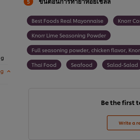
ขั้นตอนการทำยำหอยเชลล์
Best Foods Real Mayonnaise
Knorr Co
Knorr Lime Seasoning Powder
Full seasoning powder, chicken flavor, Knorr
 g
Thai Food
Seafood
Salad-Salad
 g
Be the first 
Write a r