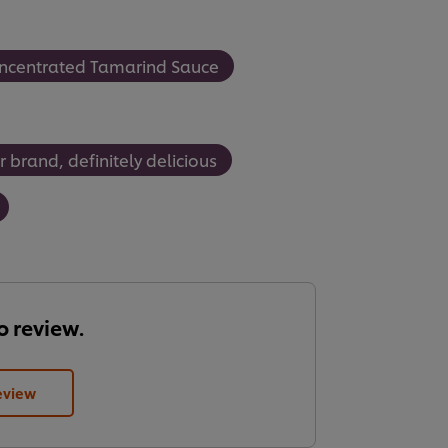
ncentrated Tamarind Sauce
 brand, definitely delicious
to review.
eview