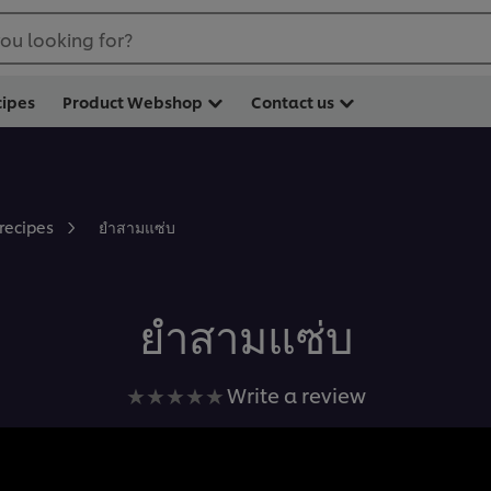
ou looking for?
cipes
Product Webshop
Contact us
ยำสามแซ่บ
 recipes
ยำสามแซ่บ
No
Write a review
ratings
submitted
for