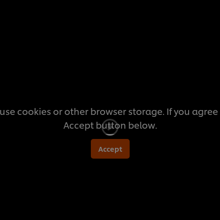
this
recipe
use cookies or other browser storage. If you agree t
Accept button below.
Accept