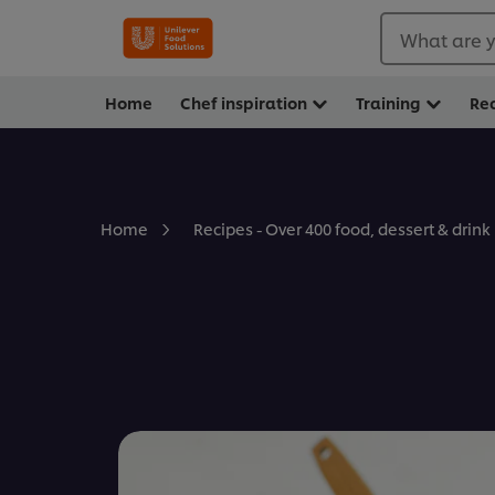
What are y
Home
Chef inspiration
Training
Re
Home
Recipes - Over 400 food, dessert & drink