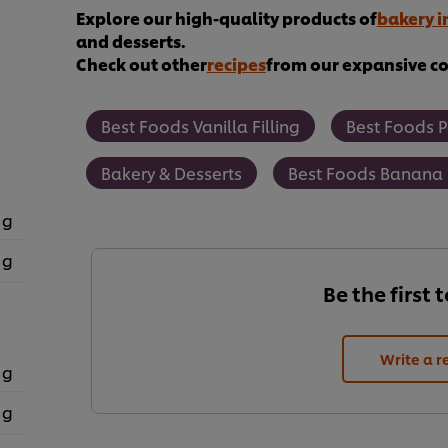
Explore our high-quality products of
bakery i
and desserts.
Check out other
recipes
from our expansive col
Best Foods Vanilla Filling
Best Foods P
Bakery & Desserts
Best Foods Banana F
 g
 g
Be the first 
Write a r
 g
 g