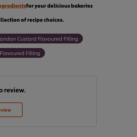
ngredients
for your delicious bakeries
lection of recipe choices.
andan Custard Flavoured Filling
lavoured Filling
to review.
eview