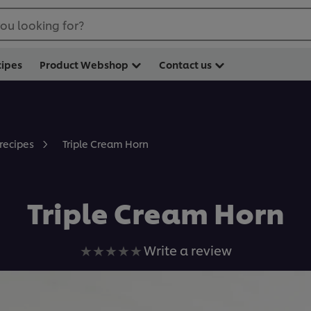
ou looking for?
cipes
Product Webshop
Contact us
Triple Cream Horn
 recipes
Triple Cream Horn
No
Write a review
ratings
submitted
for