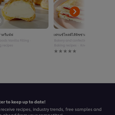
้าครีมพัฟ
เฟรนช์โทสต์ไส้พิซซ่าสไตล์ฝรั่งเศส
oods Vanilla Filling
Bakery and confectionery
g recipes
Baking recipes
Knorr Pizza Sauce
No
ratings
submitted
for
this
recipe
er to keep up to date!
 receive recipes, industry trends, free samples and
p ahead from your competitor!