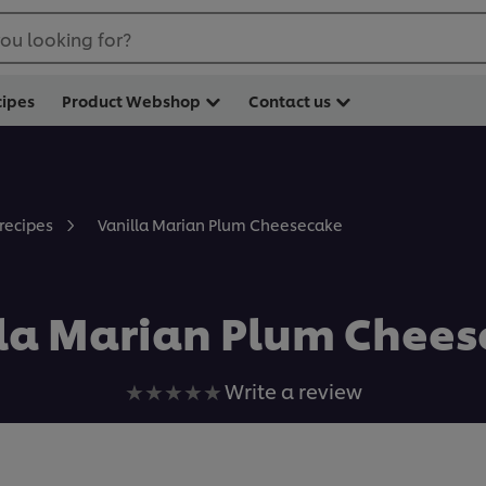
ou looking for?
cipes
Product Webshop
Contact us
Vanilla Marian Plum Cheesecake
 recipes
la Marian Plum Chee
No
Write a review
ratings
submitted
for