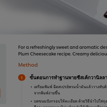
For a refreshingly sweet and aromatic dess
Plum Cheesecake recipe. Creamy delicious
Method
ขั้นตอนการทำฐานพายชีสเค้กวานิลล
เตรียมพิมพ์ ฉีดสเปรย์พรมน้ำมันแล้ววางทั
จากพิมพ์ง่ายขึ้น
บดขนมปังกรอบให้ละเอียด ด้วยวิธีนำไปใส่ถุ
จืดละลายตามลงไป แล้วขยำให้เปียกเหมือน