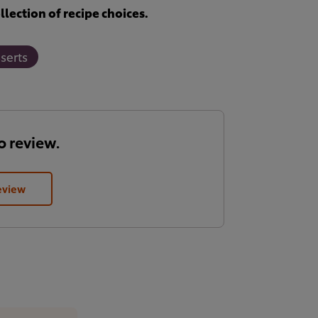
lection of recipe choices.
serts
to review.
eview