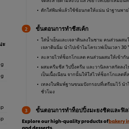
ตักใส่พิมพ์แล้วใช้ช้อนกดให้แน่น นำฐานพายไป
ขั้นตอนการทำชีสเค้ก
ใส่น้ำเย็นและเจลาตินลงในชาม คนส่วนผสมให้เ
มะ
เจลาตินนิ่ม นำไปเข้าไมโครเวฟเป็นเวลา 30 ว
ละลายไวท์ช็อกโกแลต คนส่วนผสมให้เข้ากันจน
 g
ผสมครีมชีส วิปปิ้งครีม และวานิลลาสกัดลง
เป็นเนื้อเนียน จากนั้นให้ใส่ไวท์ช็อกโกแลตที
 g
เทลงในพิมพ์ฐานขนมปังกรอบที่เตรียมไว้ นำไป
ชั่วโมง
sp
ขั้นตอนการทำท็อปปิ้งมะยงชิดและฟิลล
sp
Explore our high-quality products of
bakery i
and desserts.