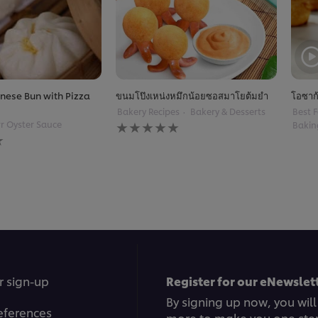
nese Bun with Pizza
ขนมโป๊งเหน่งหมึกน้อยซอสมาโยต้มยำ
โอซาก
Bakery Recipes
Bakery & Desserts
Best F
No
r Oyster Sauce
Bakin
ratings
submitted
for
this
recipe
r sign-up
Register for our eNewslett
By signing up now, you will
eferences
more to make you one ste