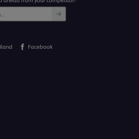
..
iland
Facebook