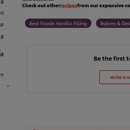
 g
Check out other
recipes
from our expansive col
ml
Best Foods Vanilla Filling
Bakery & Des
sp
 g
่ง
Be the first 
em
Write a r