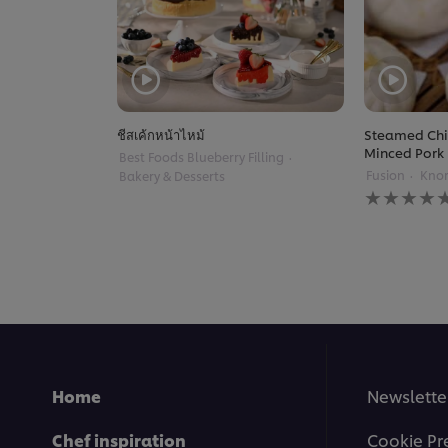
ชีสเค้กหน้าไหม้
Steamed Chi
Minced Pork
Best Foods Blueberry Filling
Fusion
Knor
Bakery & Desserts
No
ratings
submitted
for
this
recipe
Home
Newslette
Chef inspiration
Cookie Pr