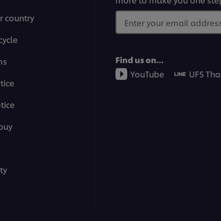
r country
Enter your email address.
cycle
Find us on...
ms
YouTube
UFS Tha
tice
tice
buy
ty