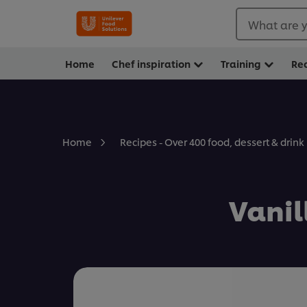
What are y
Home
Chef inspiration
Training
Re
Home
Recipes - Over 400 food, dessert & drink
Vanil