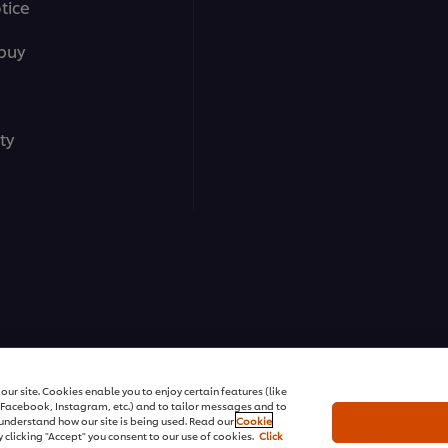
tice
buy
ty
ons | All rights reserved
ur site. Cookies enable you to enjoy certain features (like
r Facebook, Instagram, etc.) and to tailor messages and to
s understand how our site is being used. Read our
Cookie
 clicking "Accept" you consent to our use of cookies.
Click