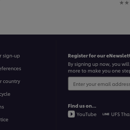
ratings
ratin
submitted
subm
for
for
this
this
recipe
reci
r sign-up
Register for our eNewslett
By signing up now, you will
eferences
more to make you one ste
r country
Enter your email address.
cycle
Find us on...
ms
YouTube
UFS Tha
tice