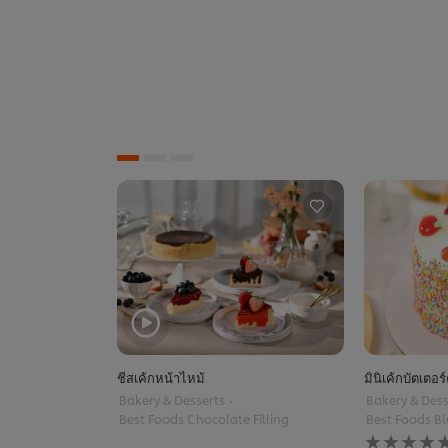
ชีสเค้กหน้าไหม้
มินิเค้กบัตเตอร
Bakery & Desserts
Bakery & Dess
Best Foods Chocolate Filling
Best Foods Bl
No