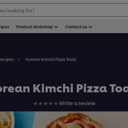
ou looking for?
cipes
Product Webshop
Contact us
Korean Kimchi Pizza Toast
 recipes
rean Kimchi Pizza To
No
Write a review
ratings
submitted
for