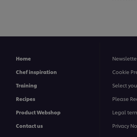
ratings
submitted
for
this
recipe
Home
Newslette
Chef inspiration
Cookie Pr
Training
Select you
Recipes
Please Re
Product Webshop
Legal ter
Contact us
Privacy No