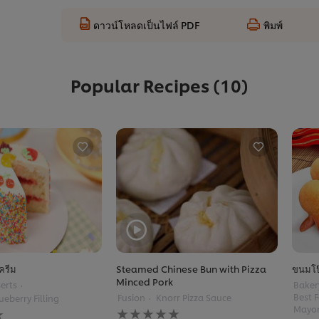
ดาวน์โหลดเป็นไฟล์ PDF
พิมพ์
Popular Recipes
(10)
์ครีม
Steamed Chinese Bun with Pizza
ขนมโป
Minced Pork
erts
Baker
Best 
Fusion
Knorr Pizza Sauce
ueberry Filling
No
Mayo
No