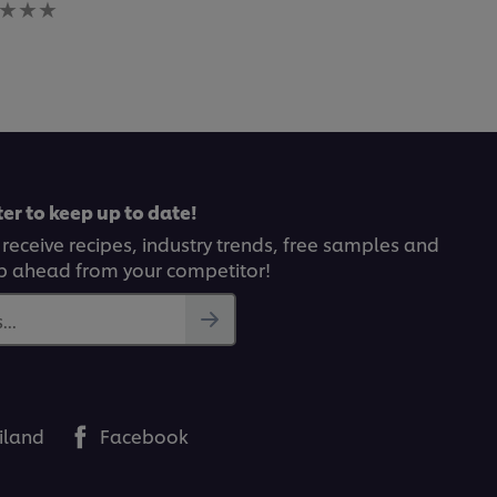
gs
itted
pe
er to keep up to date!
 receive recipes, industry trends, free samples and
p ahead from your competitor!
..
iland
Facebook