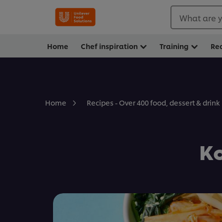
What are y
Home
Chef inspiration
Training
Re
Home
Recipes - Over 400 food, dessert & drink
Ko