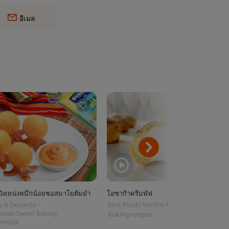
อีเมล
๊งเหน่งหมึกน้อยซอสมาโยต้มยำ
โอซาก้าครีมพัฟ
y & Desserts
Best Foods Vanilla Filling
Foods Sweet Bakery
Baking recipes
nnaise