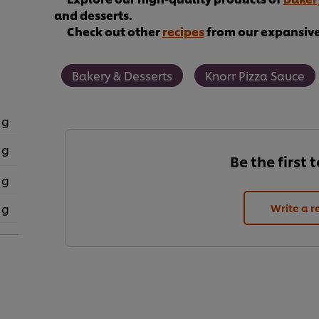
and desserts.
Check out other
recipes
from our expansive 
Bakery & Desserts
Knorr Pizza Sauce
 g
 g
Be the first 
 g
 g
Write a r