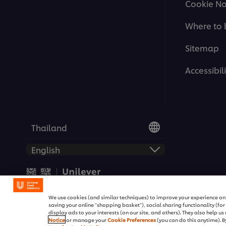
Cookie No
Where to 
Sitemap
Accessibili
Thailand
© 2026 Unilever Food Soluti
We use cookies (and similar techniques) to improve your experience on o
saving your online "shopping basket"), social sharing functionality (fo
display ads to your interests (on our site, and others). They also help u
Notice
or manage your
Cookie Preferences
(you can do this anytime). By