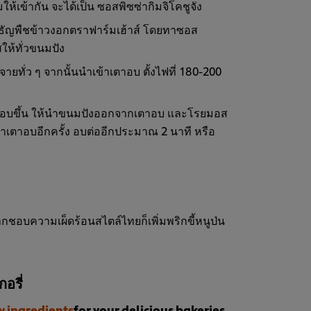
ให้เข้ากัน จะได้เป็น ซอสพิซซ่ากิมจิโคชูจัง
ลธัญพืชข้าวงอกตราฟาร์มเฮ้าส์ โดยทาซอส
ให้ทั่วขนมปัง
ยทั่ว ๆ จากนั้นนำเข้าเตาอบ ตั้งไฟที่ 180-200
รอบขึ้น ให้นำขนมปังออกจากเตาอบ และโรยมอส
าเตาอบอีกครั้ง อบต่ออีกประมาณ 2 นาที หรือ
กชอบความเผ็ดร้อนสไตล์ไทยก็เพิ่มพริกขี้หนูป่น
อรี่
y ingredients
for your delicious bakeries