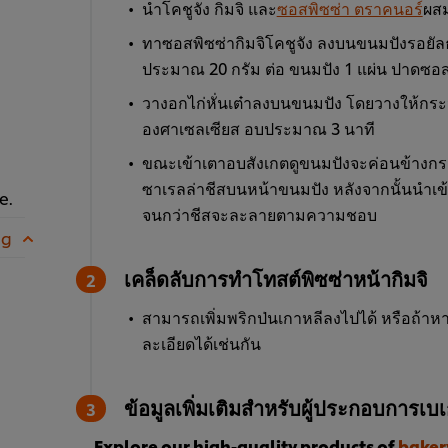
นำโคชูจัง กิมจิ และ
ซอสพิซซ่า ตราคนอร์
ผสม
ทาซอสพิซซ่ากิมจิโคชูจัง ลงบนขนมปังรอยั
ประมาณ 20 กรัม ต่อ ขนมปัง 1 แผ่น ปาดซอส
วางอกไก่หั่นเต๋าลงบนขนมปัง โดยวางให้กระจา
องศาเซลเซียส อบประมาณ 3 นาที
ขณะเข้าเตาอบสังเกตดูขนมปังจะค่อนข้างก
ซาเรลล่าชีสบนหน้าขนมปัง หลังจากนั้นนำเข้
e.
จนกว่าชีสจะละลายตามความชอบ
 g
เคล็ดลับการทำโทสต์พิซซ่าหน้ากิมจิ
สามารถเพิ่มพริกป่นเกาหลีลงไปได้ หรือถ้าหา
ละเอียดได้เช่นกัน
ข้อมูลเพิ่มเติมสำหรับผู้ประกอบการเบเก
Explore our high-quality products of
baker