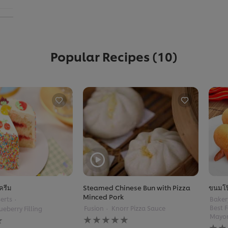
Popular Recipes
(10)
์ครีม
Steamed Chinese Bun with Pizza
ขนมโป
Minced Pork
erts
Baker
Best 
Fusion
Knorr Pizza Sauce
ueberry Filling
No
Mayo
No
ratings