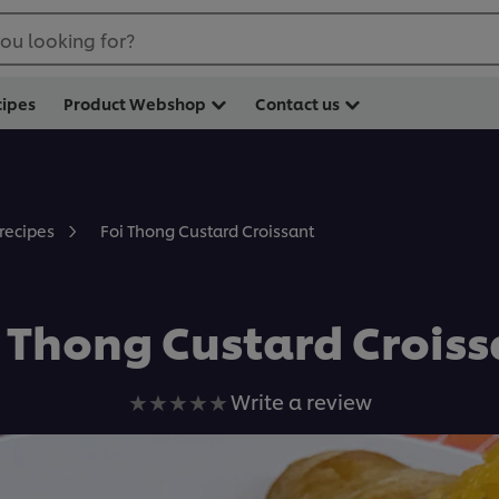
ou looking for?
cipes
Product Webshop
Contact us
Foi Thong Custard Croissant
 recipes
 Thong Custard Croiss
No
Write a review
ratings
submitted
for