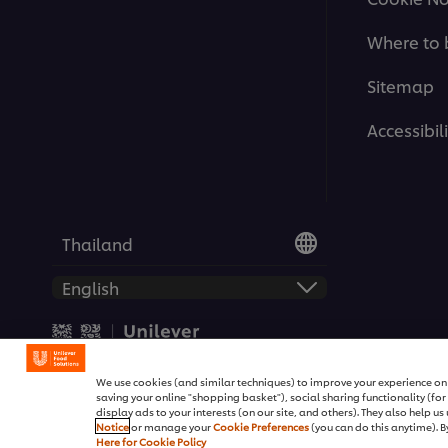
Where to 
Sitemap
Accessibili
Thailand
© 2026 Unilever Food Soluti
We use cookies (and similar techniques) to improve your experience on o
saving your online "shopping basket"), social sharing functionality (fo
display ads to your interests (on our site, and others). They also help u
Notice
or manage your
Cookie Preferences
(you can do this anytime). By
Here for Cookie Policy