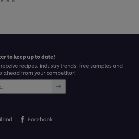
gs
itted
pe
er to keep up to date!
 receive recipes, industry trends, free samples and
p ahead from your competitor!
..
iland
Facebook