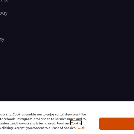
buy
ty
ons | All rights reserved
ur site. Cookies enable you to enjoy certain features (like
r Facebook, Instagram, etc.) and to tailor messages and to
s understand how our site is being used. Read our
Cookie
 clicking "Accept" you consent to our use of cookies.
Click