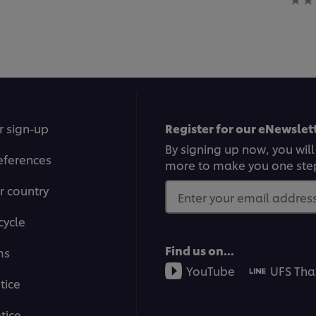
ratin
submitted
subm
for
for
this
this
recipe
reci
r sign-up
Register for our eNewslett
By signing up now, you will
eferences
more to make you one ste
r country
Enter your email address.
cycle
Find us on...
ms
YouTube
UFS Tha
tice
tice