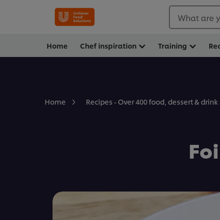
What are y
Home
Chef inspiration
Training
Re
Home
Recipes - Over 400 food, dessert & drink
Foi