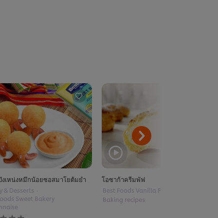
๊งเหน่งหมึกน้อยซอสมาโยต้มยำ
โอซาก้าครีมพัฟ
y & Desserts
Best Foods Vanilla Filling
Foods Sweet Bakery
Baking recipes
nnaise