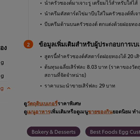
นำครัวซองต์มาเจาะรู เตรียมไว้สำหรับใส่ไส้
นำครีมคัสตาร์ดไข่มาบีบใส่ในครัวซองต์ที่เจา
บีบครีมด้านบนครัวซองต์ ตกแต่งด้วยฝอยทอ
ข้อมูลเพิ่มเติมสำหรับผู้ประกอบการเบเก
ทอง
สูตรนี้ทำครัวซองต์คัสตาร์ดฝอยทองได้ 20 เสิ
 g
ต้นทุนเฉลี่ยเสิร์ฟละ 8.03 บาท (ราคาของวัตถุ
สถานที่จัดจำหน่าย)
 g
ราคาแนะนำขายเสิร์ฟละ 29 บาท
 g
ดู
วัตถุดิบเบเกอรี่
ราคาพิเศษ
ดู
เมนูอาหาร
เพิ่มเติมหรือดูเมนู
ขายของกิน
ยอดนิยม ทำง
Bakery & Desserts
Best Foods Egg Cust