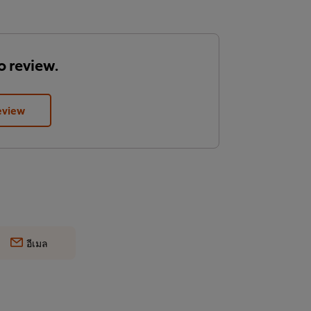
to review.
eview
อีเมล