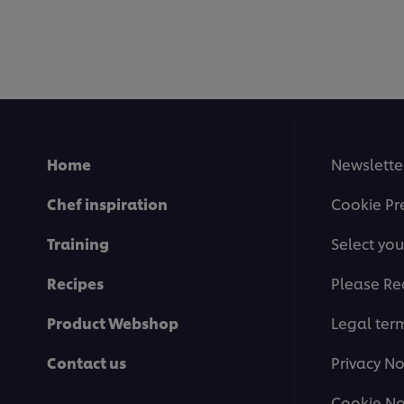
submitted
for
this
recipe
Home
Newslette
Chef inspiration
Cookie Pr
Training
Select you
Recipes
Please Re
Product Webshop
Legal ter
Contact us
Privacy No
Cookie No