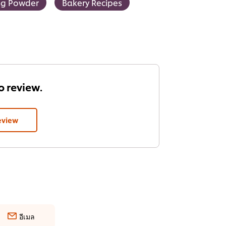
ng Powder
Bakery Recipes
to review.
eview
อีเมล