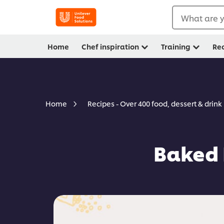
What are y
Home
Chef inspiration
Training
Re
Home
Recipes - Over 400 food, dessert & drink
Baked 