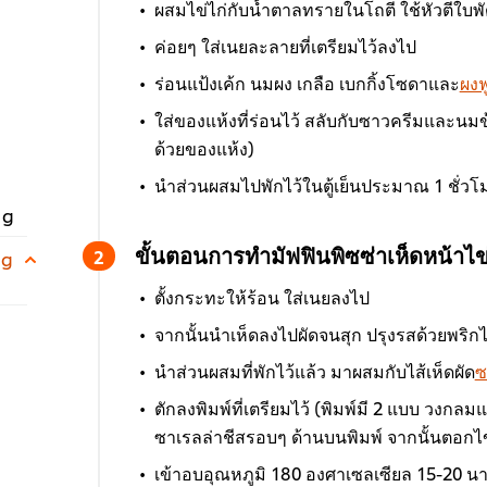
ผสมไข่ไก่กับน้ำตาลทรายในโถตี ใช้หัวตีใ
ค่อยๆ ใส่เนยละลายที่เตรียมไว้ลงไป
ร่อนแป้งเค้ก นมผง เกลือ เบกกิ้งโซดาและ
ผงฟ
ใส่ของแห้งที่ร่อนไว้ สลับกับซาวครีมและนมข
ด้วยของแห้ง)
นำส่วนผสมไปพักไว้ในตู้เย็นประมาณ 1 ชั่วโ
 g
ขั้นตอนการทำมัฟฟินพิซซ่าเห็ดหน้าไข
 g
ตั้งกระทะให้ร้อน ใส่เนยลงไป
จากนั้นนำเห็ดลงไปผัดจนสุก ปรุงรสด้วยพริกไ
นำส่วนผสมที่พักไว้แล้ว มาผสมกับไส้เห็ดผัด
ซ
ตักลงพิมพ์ที่เตรียมไว้ (พิมพ์มี 2 แบบ วงก
ซาเรลล่าชีสรอบๆ ด้านบนพิมพ์ จากนั้นตอกไ
เข้าอบอุณหภูมิ 180 องศาเซลเซียล 15-20 นาท