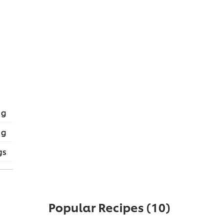
 g
 g
gs
Popular Recipes
(10)