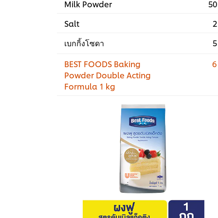
Milk Powder
50
Salt
2
เบกกิ้งโซดา
5
BEST FOODS Baking
6
Powder Double Acting
Formula 1 kg