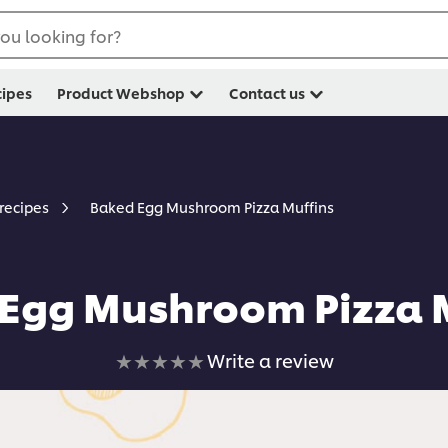
ou looking for?
cipes
Product Webshop
Contact us
Baked Egg Mushroom Pizza Muffins
 recipes
Egg Mushroom Pizza 
No
Write a review
ratings
submitted
for