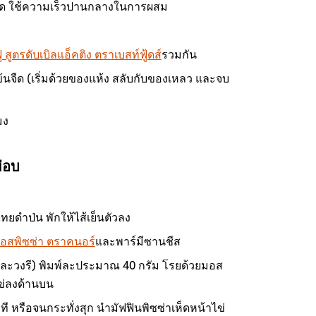
บพัด ใช้ความเร็วปานกลางในการผสม
ู สูตรดับเบิลแอ็คติง ตราเบสท์ฟู้ดส์
รวมกัน
้นจืด (เริ่มด้วยของแห้ง สลับกับของเหลว และจบ
มง
่อบ
ทยดำป่น พักให้ไส้เย็นตัวลง
อสพิซซ่า ตราคนอร์
และพาร์มีซานชีส
ลมและวงรี) พิมพ์ละประมาณ 40 กรัม โรยด้วยมอส
ข่ลงด้านบน
ี หรือจนกระทั่งสุก นำมัฟฟินพิซซ่าเห็ดหน้าไข่