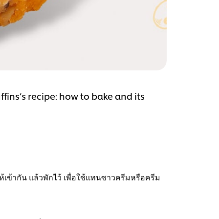
ns’s recipe: how to bake and its
้เข้ากัน แล้วพักไว้ เพื่อใช้แทนซาวครีมหรือครีม