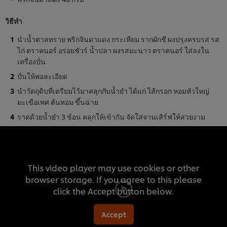
วิธีทำ
นำน้ำตาลทราย พริกจินดาแดง กระเทียม รากผักชี ผงปรุงครบรส รส
ไก่ ตราคนอร์ อร่อยชัวร์ น้ำปลา ผงรสมะนาว ตราคนอร์ ใส่ลงใน
เครื่องปั่น
ปั่นให้พอละเอียด
นำวัตถุดิบที่เตรียมไว้มาคลุกกับน้ำยำ ได้แก่ ไส้กรอก หอมหัวใหญ่
มะเขือเทศ ต้นหอม ขึ้นฉ่าย
ราดด้วยน้ำยำ 3 ช้อน คลุกให้เข้ากัน จัดใส่จานเสิร์ฟให้สวยงาม
This video player may use cookies or other
browser storage. If you agree to this please
click the Accept button below.
Accept