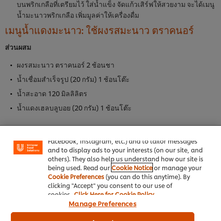
บนพริกเกลือที่เตรียมไว้ ใส่น้ำแข็ง จัดแก้วเสิร์ฟให้สวยงาม จะได้เมนู
น้ำมะนาวพริกเกลือ เพิ่มมูลค่าให้เครื่องดื่ม
เมนูน้ำแดงมะนาว: ใช้ผงรสมะนาว ตราคนอร์
ส่วนผสม
ผงรสมะนาว ตราคนอร์ 2 ช้อนชา
น้ำเชื่อมสำเร็จรูป (20 กรัม) 1 ช้อนโต๊ะ
น้ำสะอาด 120 มิลลิลิตร
We use cookies (and similar techniques) to improve
น้ำแดงเฮลบลูบอย (20 กรัม) 1 ช้อนโต๊ะ
your experience on our site. Cookies enable you to
enjoy certain features (like saving your online
วิธีทำ
"shopping basket"), social sharing functionality (for
Facebook, Instagram, etc.) and to tailor messages
เทน้ำแดงเฮลบลูบอยราดลงบนน้ำมะนาว
and to display ads to your interests (on our site, and
others). They also help us understand how our site is
จัดแก้วเสิร์ฟให้สวยงาม
being used. Read our
Cookie Notice
or manage your
Cookie Preferences
(you can do this anytime). By
เมนูแนะนำที่ใช้ผงรสมะนาว
clicking "Accept" you consent to our use of
cookies.
Click Here for Cookie Policy
ตราคนอร์
(4)
Manage Preferences