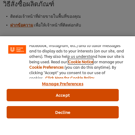
วิธีสั่งซื้อผลิตภัณฑ์
นี้
ติดต่อเจ้าหน้าที่ฝ่ายขายในพื้นที่ของคุณ
We use cookies (and similar techniques) to improve
ฝากข้อความ
เพื่อให้เจ้าหน้าที่ติดต่อกลับ
your experience on our site. Cookies enable you to
enjoy certain features (like saving your online
"shopping basket"), social sharing functionality (for
Facebook, Instagram, etc.) and to tailor messages
ดูตัวอย่างการใช้ผลิตภัณฑ์ทั้งหมด
and to display ads to your interests (on our site, and
others). They also help us understand how our site is
being used. Read our
Cookie Notice
or manage your
Cookie Preferences
(you can do this anytime). By
clicking "Accept" you consent to our use of
cookies.
Click Here for Cookie Policy
Manage Preferences
หน้าหลัก
Accept
ประเภทธุรกิจ
Decline
ไอเดียธุรกิจ
คอร์สเรียนฟรี