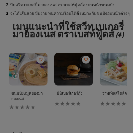
บีบสวีท เบเกอรี่ มายองเนส ตราเบสท์ฟู้ดส์ลงบนหน้าขนมปัง
จะได้เส้นสวย บีบง่าย ทนความร้อนได้ดี เหมาะกับขนปังอบหน้าต่างๆ
เมนูแนะนำที่ใช้สวีท เบเกอรี่
มายองเนส ตราเบสท์ฟู้ดส์
(4)
ขนมปังหมูหยองมา
มินิเบอร์เกอร์กุ้ง
วาฟเฟิลสไตล์คาเฟ่
ยองเนส
ไม่มี
ไม่มี
ไม่มี
การ
การ
การ
ให้
ให้
ให้
คะแนน
คะแนน
คะแนน
สำหรับ
สำหรับ
สำหรับ
recipe
recipe
recipe
นี้
นี้