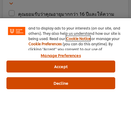
We use cookies (and similar techniques) to improve
your experience on our site. Cookies enable you to
enjoy certain features (like saving your online
คุณยอมรับว่าคุณอายุมากกว่า 16 ปีและให้ความ
"shopping basket"), social sharing functionality (for
ยินยอม บริษัท ยูนิลีเวอร์ไทยเทรดดิ้ง จำกัด บริษัทใน
Facebook, Instagram, etc.) and to tailor messages
and to display ads to your interests (on our site, and
เครือ, ยูนิลีเวอร์ กรุ๊ปและยูนิลีเวอร์แบรนด์ ติดต่อคุณ
others). They also help us understand how our site is
ผ่านช่องทางการสื่อสารอื่น ๆ และประมวลผลข้อมูล
being used. Read our
Cookie Notice
or manage your
ส่วนบุคคลของคุณ เพื่อการโฆษณา การตลาด การ
Cookie Preferences
(you can do this anytime). By
clicking "Accept" you consent to our use of
วิจัยการตลาด การประชาสัมพันธ์หรือวัตถุประสงค์
cookies.
Click Here for Cookie Policy
Manage Preferences
อื่นที่เกี่ยวข้อง คุณมีสิทธิถอนความยินยอมเมื่อใด
ก็ได้ โปรดติดต่อคอลเซ็นเตอร์ โทร 0-2554-2400
Accept
หรืออีเมล crm.ufsth@unilever.com ดูรายละเอียด
ประกาศเกี่ยวกับความเป็นส่วนตัว
ของ
แบรนด์ยูนิลี
Decline
เวอร์
สมัครเรียนฟรี