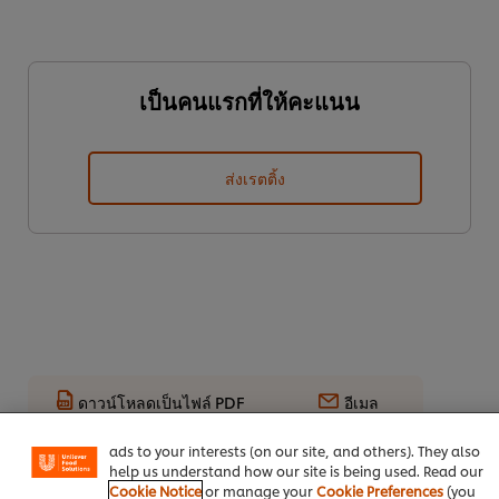
เป็นคนแรกที่ให้คะแนน
ส่งเรตติ้ง
We use cookies (and similar techniques) to improve your
experience on our site. Cookies enable you to enjoy
certain features (like saving your online "shopping
ดาวน์โหลดเป็นไฟล์ PDF
อีเมล
basket"), social sharing functionality (for Facebook,
Instagram, etc.) and to tailor messages and to display
ads to your interests (on our site, and others). They also
help us understand how our site is being used. Read our
Cookie Notice
or manage your
Cookie Preferences
(you