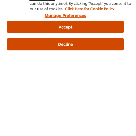
can do this anytime). By clicking "Accept" you consent to
our use of cookies.
Click Here for Cookie Policy
Manage Preferences
Accept
Decline
เมนูยอดนิยมอื่นๆ ในประเภทนี้
พอร์คชอปย่างราด
ฮังเลพอร์คชอปกับข้าว
สเต็กหมูซอ
ซอสไวน์แดง
เหนียวทอด
ไม่มี
ไม่มี
ไม่มี
การ
การ
การ
ให้